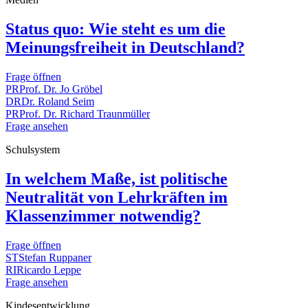
Status quo: Wie steht es um die
Meinungsfreiheit in Deutschland?
Frage öffnen
PR
Prof. Dr. Jo Gröbel
DR
Dr. Roland Seim
PR
Prof. Dr. Richard Traunmüller
Frage ansehen
Schulsystem
In welchem Maße, ist politische
Neutralität von Lehrkräften im
Klassenzimmer notwendig?
Frage öffnen
ST
Stefan Ruppaner
RI
Ricardo Leppe
Frage ansehen
Kindesentwicklung