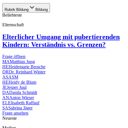
Rubrik:
Bildung
Bildung
Beliebteste
Elternschaft
Elterlicher Umgang mit pubertierenden
Kindern: Verständnis vs. Grenzen?
Frage öffnen
MA
Matthias Jung
HE
Heidemarie Brosche
DR
Dr. Reinhard Winter
AS
ASM
HE
Heidy de Blum
JE
Jesper Juul
DA
Danila Schmidt
AN
Anton Wieser
EL
Elisabeth Raffauf
SA
Sabrina Jäger
Frage ansehen
Neueste
Medien