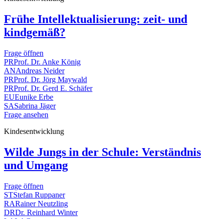
Frühe Intellektualisierung: zeit- und
kindgemäß?
Frage öffnen
PR
Prof. Dr. Anke König
AN
Andreas Neider
PR
Prof. Dr. Jörg Maywald
PR
Prof. Dr. Gerd E. Schäfer
EU
Eunike Erbe
SA
Sabrina Jäger
Frage ansehen
Kindesentwicklung
Wilde Jungs in der Schule: Verständnis
und Umgang
Frage öffnen
ST
Stefan Ruppaner
RA
Rainer Neutzling
DR
Dr. Reinhard Winter