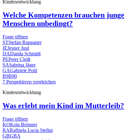
Kindesentwicklung
Welche Kompetenzen brauchen junge
Menschen unbedingt?
Frage öffnen
ST
Stefan Ruppaner
JE
Jesper Juul
DA
Danila Schmidt
PE
Peter Cleiß
SA
Sabrina Jäger
GA
Gabriele Pohl
B9
B90
7 Perspektiven vergleichen
Kindesentwicklung
Was erlebt mein Kind im Mutterleib?
Frage öffnen
KO
Kola Brönner
RA
Raffaela Lucia Stefini
GB
GBA