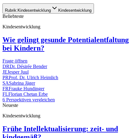
Rubrik:
Kindesentwicklung
Kindesentwicklung
Beliebteste
Kindesentwicklung
Wie gelingt gesunde Potentialentfaltung
bei Kindern?
Frage öffnen
DR
Dr. Désirée Bender
JE
Jesper Juul
PR
Prof. Dr. Ulrich Heimlich
SA
Sabrina Jäger
FR
Frauke Hundinger
FL
Florian Chetan Erbe
6 Perspektiven vergleichen
Neueste
Kindesentwicklung
Frühe Intellektualisierung: zeit- und
kindgemäß?