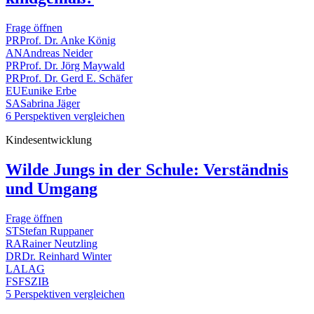
Frage öffnen
PR
Prof. Dr. Anke König
AN
Andreas Neider
PR
Prof. Dr. Jörg Maywald
PR
Prof. Dr. Gerd E. Schäfer
EU
Eunike Erbe
SA
Sabrina Jäger
6 Perspektiven vergleichen
Kindesentwicklung
Wilde Jungs in der Schule: Verständnis
und Umgang
Frage öffnen
ST
Stefan Ruppaner
RA
Rainer Neutzling
DR
Dr. Reinhard Winter
LA
LAG
FS
FSZIB
5 Perspektiven vergleichen