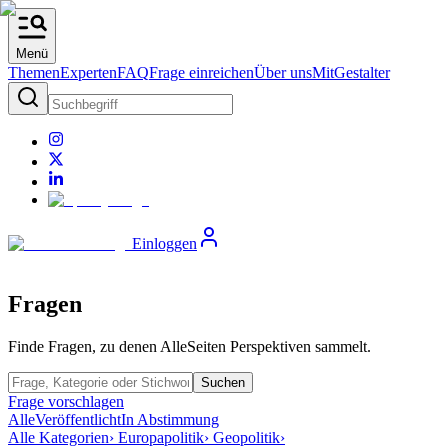
Menü
Themen
Experten
FAQ
Frage einreichen
Über uns
MitGestalter
Einloggen
Fragen
Finde Fragen, zu denen AlleSeiten Perspektiven sammelt.
Suchen
Frage vorschlagen
Alle
Veröffentlicht
In Abstimmung
Alle Kategorien
› Europapolitik
› Geopolitik
›