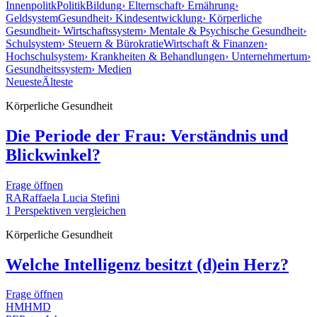
Innenpolitk
Politik
Bildung
› Elternschaft
› Ernährung
›
Geldsystem
Gesundheit
› Kindesentwicklung
› Körperliche
Gesundheit
› Wirtschaftssystem
› Mentale & Psychische Gesundheit
›
Schulsystem
› Steuern & Bürokratie
Wirtschaft & Finanzen
›
Hochschulsystem
› Krankheiten & Behandlungen
› Unternehmertum
›
Gesundheitssystem
› Medien
Neueste
Älteste
Körperliche Gesundheit
Die Periode der Frau: Verständnis und
Blickwinkel?
Frage öffnen
RA
Raffaela Lucia Stefini
1 Perspektiven vergleichen
Körperliche Gesundheit
Welche Intelligenz besitzt (d)ein Herz?
Frage öffnen
HM
HMD