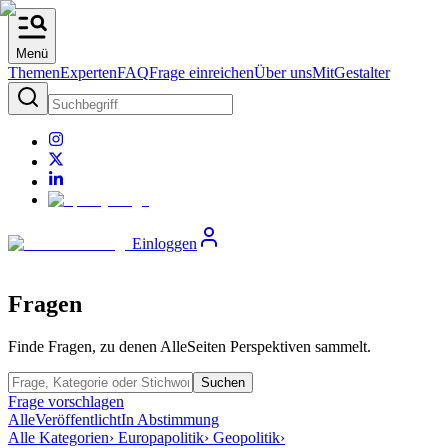
Menü
Themen
Experten
FAQ
Frage einreichen
Über uns
MitGestalter
Einloggen
Fragen
Finde Fragen, zu denen AlleSeiten Perspektiven sammelt.
Suchen
Frage vorschlagen
Alle
Veröffentlicht
In Abstimmung
Alle Kategorien
› Europapolitik
› Geopolitik
›