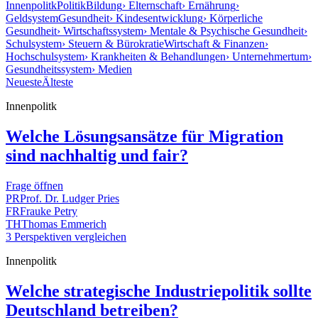
Innenpolitk
Politik
Bildung
› Elternschaft
› Ernährung
›
Geldsystem
Gesundheit
› Kindesentwicklung
› Körperliche
Gesundheit
› Wirtschaftssystem
› Mentale & Psychische Gesundheit
›
Schulsystem
› Steuern & Bürokratie
Wirtschaft & Finanzen
›
Hochschulsystem
› Krankheiten & Behandlungen
› Unternehmertum
›
Gesundheitssystem
› Medien
Neueste
Älteste
Innenpolitk
Welche Lösungsansätze für Migration
sind nachhaltig und fair?
Frage öffnen
PR
Prof. Dr. Ludger Pries
FR
Frauke Petry
TH
Thomas Emmerich
3 Perspektiven vergleichen
Innenpolitk
Welche strategische Industriepolitik sollte
Deutschland betreiben?