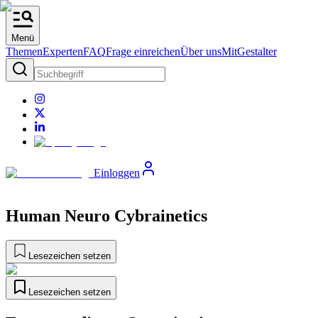
Menü
Themen
Experten
FAQ
Frage einreichen
Über uns
MitGestalter
Einloggen
Human Neuro Cybrainetics
Lesezeichen setzen
Lesezeichen setzen