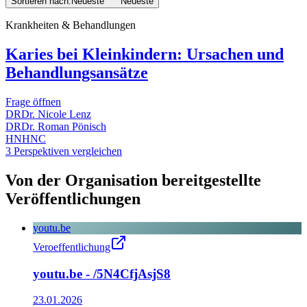
Sortieren nach:
Neueste
Neueste
Krankheiten & Behandlungen
Karies bei Kleinkindern: Ursachen und
Behandlungsansätze
Frage öffnen
DR
Dr. Nicole Lenz
DR
Dr. Roman Pönisch
HN
HNC
3 Perspektiven vergleichen
Von der Organisation bereitgestellte
Veröffentlichungen
youtu.be
Veroeffentlichung
youtu.be - /5N4CfjAsjS8
23.01.2026