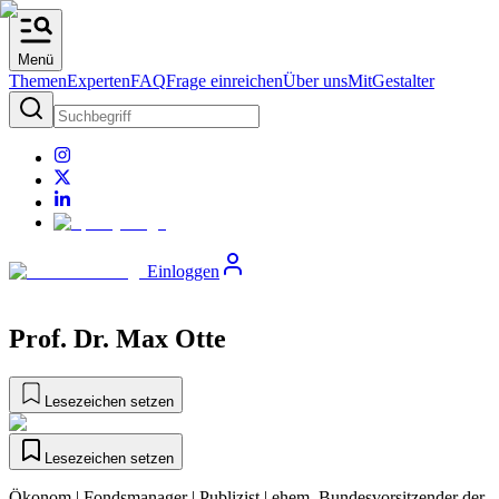
Menü
Themen
Experten
FAQ
Frage einreichen
Über uns
MitGestalter
Einloggen
Prof. Dr. Max Otte
Lesezeichen setzen
Lesezeichen setzen
Ökonom | Fondsmanager | Publizist | ehem. Bundesvorsitzender der