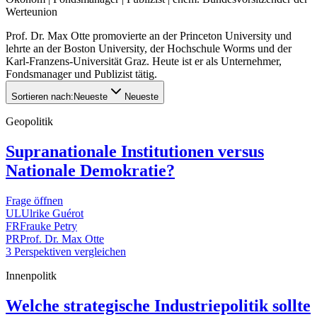
Werteunion
Prof. Dr. Max Otte promovierte an der Princeton University und
lehrte an der Boston University, der Hochschule Worms und der
Karl-Franzens-Universität Graz. Heute ist er als Unternehmer,
Fondsmanager und Publizist tätig.
Sortieren nach:
Neueste
Neueste
Geopolitik
Supranationale Institutionen versus
Nationale Demokratie?
Frage öffnen
UL
Ulrike Guérot
FR
Frauke Petry
PR
Prof. Dr. Max Otte
3 Perspektiven vergleichen
Innenpolitk
Welche strategische Industriepolitik sollte