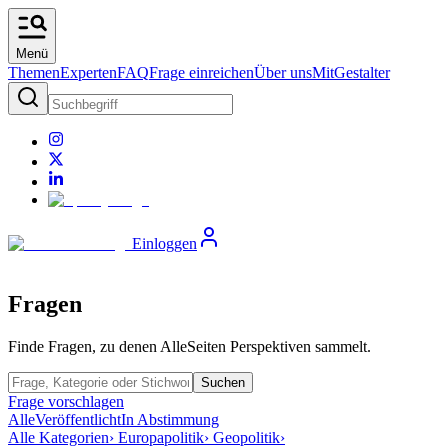
Menü
Themen
Experten
FAQ
Frage einreichen
Über uns
MitGestalter
Einloggen
Fragen
Finde Fragen, zu denen AlleSeiten Perspektiven sammelt.
Suchen
Frage vorschlagen
Alle
Veröffentlicht
In Abstimmung
Alle Kategorien
› Europapolitik
› Geopolitik
›