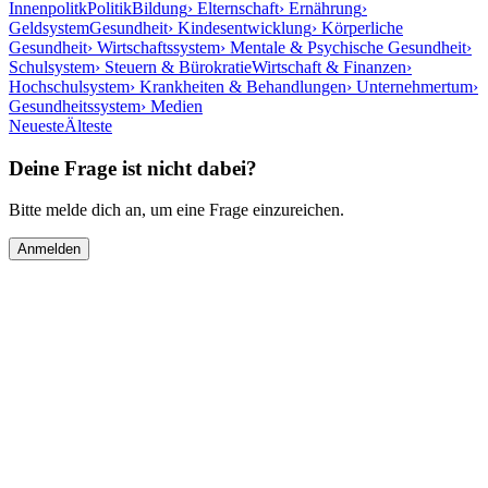
Innenpolitk
Politik
Bildung
› Elternschaft
› Ernährung
›
Geldsystem
Gesundheit
› Kindesentwicklung
› Körperliche
Gesundheit
› Wirtschaftssystem
› Mentale & Psychische Gesundheit
›
Schulsystem
› Steuern & Bürokratie
Wirtschaft & Finanzen
›
Hochschulsystem
› Krankheiten & Behandlungen
› Unternehmertum
›
Gesundheitssystem
› Medien
Neueste
Älteste
Deine Frage ist nicht dabei?
Bitte melde dich an, um eine Frage einzureichen.
Anmelden