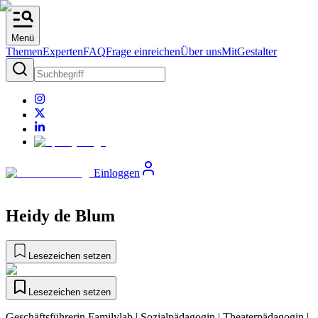
Menü
Themen
Experten
FAQ
Frage einreichen
Über uns
MitGestalter
Einloggen
Heidy de Blum
Lesezeichen setzen
Lesezeichen setzen
Geschäftsführerin Familylab | Sozialpädagogin | Theaterpädagogin |