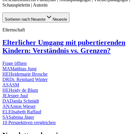
Schauspielerin | Autorin
Sortieren nach:
Neueste
Neueste
Elternschaft
Elterlicher Umgang mit pubertierenden
Kindern: Verständnis vs. Grenzen?
Frage öffnen
MA
Matthias Jung
HE
Heidemarie Brosche
DR
Dr. Reinhard Winter
AS
ASM
HE
Heidy de Blum
JE
Jesper Juul
DA
Danila Schmidt
AN
Anton Wieser
EL
Elisabeth Raffauf
SA
Sabrina Jäger
10 Perspektiven vergleichen